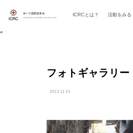
ICRCとは？
活動をみる
<
ICRCの沿革
ICRCの活動：４つの柱
ICRC駐日代表部について
ICRCで働く
戦時の決まりご
イベントに参
現
フォトギャラリー
2013.11.01