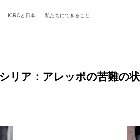
ICRCと日本
私たちにできること
と「国際人道法」とICRC
加する
場からの活動報告
駐日代表のご紹介
お知らせ・ニュース一覧
駐日代表部の使命
ICRCの財政
「赤十
 シリア：アレッポの苦難の