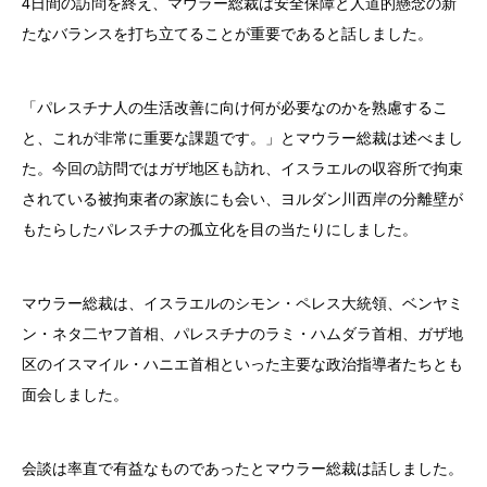
4日間の訪問を終え、マウラー総裁は安全保障と人道的懸念の新
たなバランスを打ち立てることが重要であると話しました。
「パレスチナ人の生活改善に向け何が必要なのかを熟慮するこ
と、これが非常に重要な課題です。」とマウラー総裁は述べまし
た。今回の訪問ではガザ地区も訪れ、イスラエルの収容所で拘束
されている被拘束者の家族にも会い、ヨルダン川西岸の分離壁が
もたらしたパレスチナの孤立化を目の当たりにしました。
マウラー総裁は、イスラエルのシモン・ペレス大統領、ベンヤミ
ン・ネタ二ヤフ首相、パレスチナのラミ・ハムダラ首相、ガザ地
区のイスマイル・ハニエ首相といった主要な政治指導者たちとも
面会しました。
会談は率直で有益なものであったとマウラー総裁は話しました。