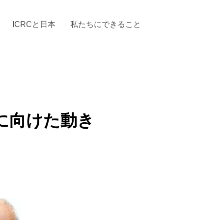
ICRCと日本
私たちにできること
と「国際人道法」とICRC
加する
場からの活動報告
駐日代表のご紹介
お知らせ・ニュース一覧
駐日代表部の使命
ICRCの財政
「赤十
に向けた動き