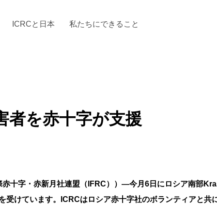
ICRCと日本
私たちにできること
と「国際人道法」とICRC
加する
場からの活動報告
駐日代表のご紹介
お知らせ・ニュース一覧
駐日代表部の使命
ICRCの財政
「赤十
害者を赤十字が支援
字・赤新月社連盟（IFRC））―今月6日にロシア南部Krasnoda
を受けています。ICRCはロシア赤十字社のボランティアと共