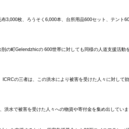
3,000枚、ろうそく6,000本、台所用品600セット、テント60
の町Gelendzhicの 600世帯に対しても同様の人道支援活動
字社、ICRCの三者は、この洪水により被害を受けた人々に対し
が、洪水で被害を受けた人々への物資や寄付金を集め出していま