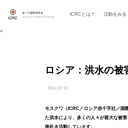
ICRCとは？
活動をみる
<
ICRCの沿革
ICRCの活動：４つの柱
ICRC駐日代表部について
ICRCで働く
戦時の決まりご
イベントに参
現
ロシア：洪水の被
2012.07.11
モスクワ（ICRC／ロシア赤十字社／国際赤十
た洪水により、多くの人々が甚大な被害
接赴き活動しています。