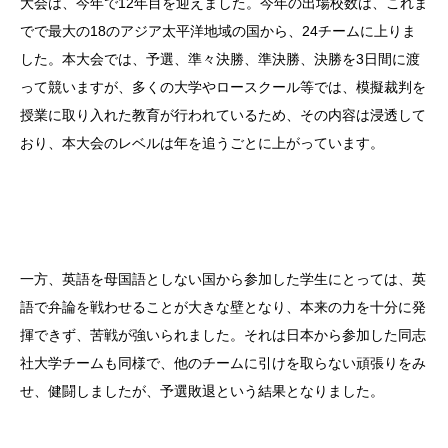
大会は、今年で12年目を迎えました。今年の出場校数は、これま
でで最大の18のアジア太平洋地域の国から、24チームに上りま
した。本大会では、予選、準々決勝、準決勝、決勝を3日間に渡
って競いますが、多くの大学やロースクール等では、模擬裁判を
授業に取り入れた教育が行われているため、その内容は浸透して
おり、本大会のレベルは年を追うごとに上がっています。
一方、英語を母国語としない国から参加した学生にとっては、英
語で弁論を戦わせることが大きな壁となり、本来の力を十分に発
揮できず、苦戦が強いられました。それは日本から参加した同志
社大学チームも同様で、他のチームに引けを取らない頑張りをみ
せ、健闘しましたが、予選敗退という結果となりました。