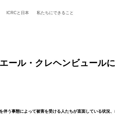
ICRCと日本
私たちにできること
と「国際人道法」とICRC
加する
場からの活動報告
駐日代表のご紹介
お知らせ・ニュース一覧
駐日代表部の使命
ICRCの財政
「赤十
ピエール・クレヘンビュールに
を伴う事態によって被害を受ける人たちが直面している状況、なら