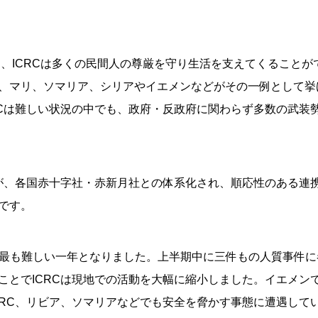
て、ICRCは多くの民間人の尊厳を守り生活を支えてくること
、マリ、ソマリア、シリアやイエメンなどがその一例として挙
RCは難しい状況の中でも、政府・反政府に関わらず多数の武装
のが、各国赤十字社・赤新月社との体系化され、順応性のある連
です。
安全面では最も難しい一年となりました。上半期中に三件もの人質事
ことでICRCは現地での活動を大幅に縮小しました。イエメン
RC、リビア、ソマリアなどでも安全を脅かす事態に遭遇してい