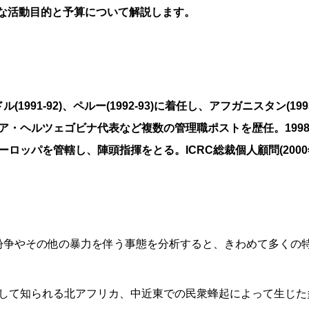
の主な活動目的と予算について解説します。
1991-92)、ペルー(1992-93)に着任し、アフガニスタン(1
ア・ヘルツェゴビナ代表など複数の管理職ポストを歴任。199
ッパを管轄し、陣頭指揮をとる。ICRC総裁個人顧問(2000年
力紛争やその他の暴力を伴う事態を分析すると、きわめて多くの
して知られる北アフリカ、中近東での民衆蜂起によって生じた