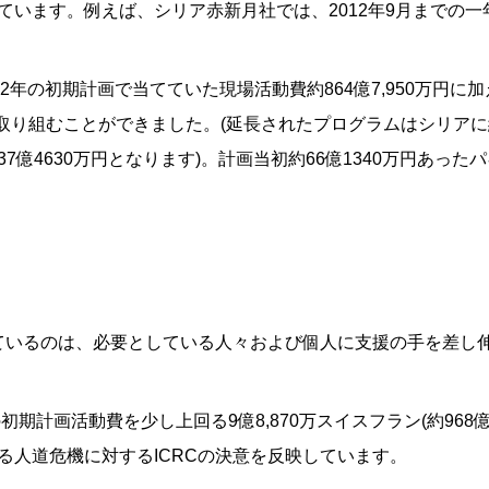
ています。例えば、シリア赤新月社では、2012年9月までの一
12年の初期計画で当てていた現場活動費約864億7,950万円
に取り組むことができました。(延長されたプログラムはシリアに約
億4630万円となります)。計画当初約66億1340万円あったパ
っているのは、必要としている人々および個人に支援の手を差し
初期計画活動費を少し上回る9億8,870万スイスフラン(約968億
る人道危機に対するICRCの決意を反映しています。