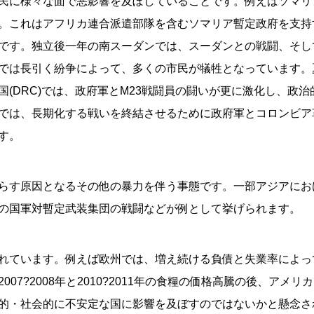
民に様々な面で悪影響を及ぼしていることです。例えばソマリ
。これはアフリカ連合派遣部隊を含むソマリア暫定政府を支持
です。独立後一年の南スーダンでは、スーダンとの戦闘、そし
では長引く紛争によって、多くの市民が犠牲となっています。
(DRC)では、政府軍とM23戦闘員の闘いが更に激化し、政
では、長期化する戦いを終結させるために政府軍とコロンビア
す。
らす原因となるその他の暴力を伴う事態です。一部アジアにお
の国軍対暫定武装集団の戦闘などが例として挙げられます。
れています。例えば欧州では、増え続ける負債と失業率によっ
07?2008年と2010?2011年の食糧の価格高騰の後、ア
的・社会的に不安定な国に影響を及ぼすのではないかと懸念さ