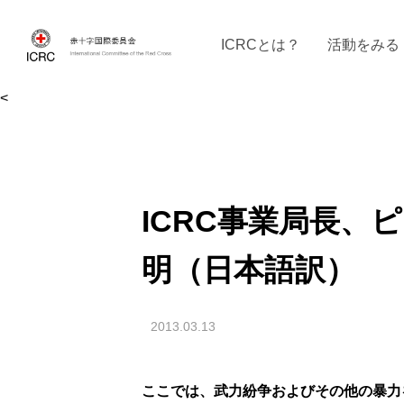
ICRCとは？
活動をみる
<
ICRCの沿革
ICRCの活動：４つの柱
ICRC駐日代表部について
ICRCで働く
戦時の決まりご
イベントに参
現
ICRC事業局長、
明（日本語訳）
2013.03.13
ここでは、武力紛争およびその他の暴力