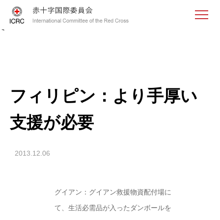
<
フィリピン：より手厚い
支援が必要
2013.12.06
グイアン：グイアン救援物資配付場に
て、生活必需品が入ったダンボールを