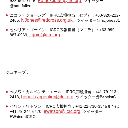
Patrick.fuller@ifrc.org
928-904-7115,
, ツイッター
@pat_fuller
ニコラ・ジョーンズ IFRC広報担当（セブ）：+63-920-222-
NJones@redcross.org.uk
2465,
、ツイッター@nicjones81
セシリア・ゴーイン ICRC広報担当（マニラ）：+63-999-
cgoin@icrc.org
887-0969,
ジュネーブ：
べノワ・カルペンティエール IFRC広報担当：+41-79-213-
benoit.carpentier@ifrc.org
2413,
, ツイッター@BenoistC
イワン・ワトソン ICRC広報担当：+41-22-730-3345または
ewatson@icrc.org
+41-79-244-6470,
, ツイッター
EWatsonICRC