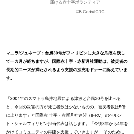
届ける赤十字ボランティア
©B.Goris/ICRC
マニラ/ジュネーブ：台風30号がフィリピンに大きな爪痕を残し
て一カ月が経ちますが、国際赤十字・赤新月社運動は、被災者の
長期的ニーズが満たされるよう支援の拡充をドナーに訴えていま
す。
「2004年のスマトラ島沖地震による津波と台風30号を比べる
と、今回の災害の方が死亡者数は少ないものの、被災者数は5倍
に上ります」と国際赤 十字・赤新月社連盟（IFRC）のベルン
ト・シェルフィリピン担当代表は話します。「今後3年から4年を
かけてコミュニティの再建を支援していきますが、 そのために