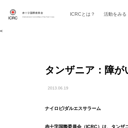
ICRCとは？
活動をみる
<
ICRCの沿革
ICRCの活動：４つの柱
ICRC駐日代表部について
ICRCで働く
戦時の決まりご
イベントに参
現
タンザニア：障が
2013.06.19
ナイロビ/ダルエスサラーム
赤十字国際委員会（ICRC）は、タンザ