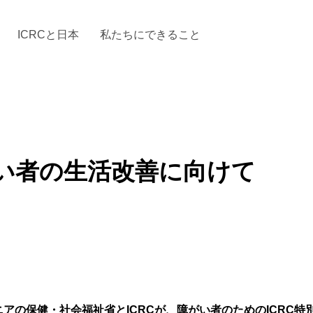
ICRCと日本
私たちにできること
と「国際人道法」とICRC
加する
場からの活動報告
駐日代表のご紹介
お知らせ・ニュース一覧
駐日代表部の使命
ICRCの財政
「赤十
い者の生活改善に向けて
ニアの保健・社会福祉省とICRCが、障がい者のためのICRC