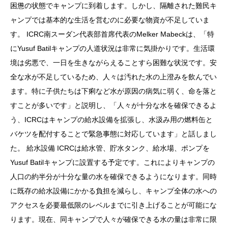
困憊の状態でキャンプに到着します。しかし、隔離された難民キ
ャンプでは基本的な生活を営むのに必要な物資が不足していま
す。
ICRC南スーダン代表部首席代表のMelker Mabeckは、「特
にYusuf Batilキャンプの人道状況は非常に気掛かりです。生活環
境は劣悪で、一日を生きながらえることすら困難な状況です。安
全な水が不足しているため、人々は汚れた水の上澄みを飲んでい
ます。特に子供たちは下痢など水が原因の病気に弱く、命を落と
すことが多いです」と説明し、「人々が十分な水を確保できるよ
う、ICRCはキャンプの給水設備を拡張し、水汲み用の燃料缶と
バケツを配付することで緊急事態に対応しています」と話しまし
た。
給水設備
ICRCは給水管、貯水タンク、給水場、ポンプを
Yusuf Batilキャンプに設置する予定です。これによりキャンプの
人口の約半分が十分な量の水を確保できるようになります。同時
に既存の給水設備にかかる負担を減らし、キャンプ全体の水への
アクセスを必要最低限のレベルまでに引き上げることが可能にな
ります。現在、同キャンプで人々が確保できる水の量は非常に限