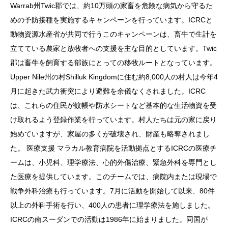
Warrab州Twic郡では、約10万頭の家畜を危険な病気から守るた
めの予防接種を実施するキャンペーンを行っています。ICRCと
動物資源水産省が共同で行うこのキャンペーンは、畜牛で生計を
立てている農家と放牧者への支援を主な目的としています。Twic
郡は畜牛を飼育する部族にとっての移牧ルートとなっています。
Upper Nile州の村Shilluk Kingdomに住む約8,000人の村人は今年4
月に起きた武力衝突により避難を余儀なくされました。ICRC
は、これらの住民が蚊帳や防水シートなど基本的な生活物資を受
け取れるよう登録作業を行っています。村人たちは元の家に戻り
始めていますが、家屋の多くが破壊され、財産も略奪されまし
た。
医療支援
マラカル教育病院を活動拠点とするICRCの医療チ
ームは、小児科、理学療法、心的外傷治療、緊急外科を専門とし
た医療を提供しています。このチームでは、病院内または現場で
戦争外科治療も行っています。7月に活動を開始して以来、80件
以上の外科手術を行い、400人の患者に理学療法を施しました。
ICRCの南スーダンでの活動は1986年に始まりました。同国が