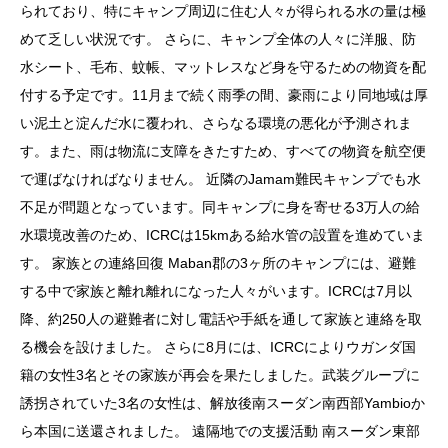
られており、特にキャンプ周辺に住む人々が得られる水の量は極
めて乏しい状況です。
さらに、キャンプ全体の人々に洋服、防
水シート、毛布、蚊帳、マットレスなど身を守るための物資を配
付する予定です。11月まで続く雨季の間、豪雨により同地域は厚
い泥土と淀んだ水に覆われ、さらなる環境の悪化が予測されま
す。また、雨は物流に支障をきたすため、すべての物資を航空便
で運ばなければなりません。
近隣のJamam難民キャンプでも水
不足が問題となっています。同キャンプに身を寄せる3万人の給
水環境改善のため、ICRCは15kmある給水管の設置を進めていま
す。
家族との連絡回復
Maban郡の3ヶ所のキャンプには、避難
する中で家族と離れ離れになった人々がいます。ICRCは7月以
降、約250人の避難者に対し電話や手紙を通して家族と連絡を取
る機会を設けました。
さらに8月には、ICRCによりウガンダ国
籍の女性3名とその家族が再会を果たしました。武装グループに
誘拐されていた3名の女性は、解放後南スーダン南西部Yambioか
ら本国に送還されました。
遠隔地での支援活動
南スーダン東部