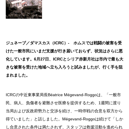
ジュネーブ／ダマスカス（ICRC）- ホムスでは戦闘の被害を受
けた一般市民にいまだ支援が行き届いておらず、状況はさらに悪
化しています。6月27日、ICRCとシリア赤新月社は市内で最も大
きな被害を受けた地域へ立ち入ろうと試みましたが、行く手を阻
まれました。
ICRCの中近東事業局長Béatrice Mégevand-Roggoは、「一般市
民、病人、負傷者を避難させ医療を提供するため、1週間に渡り
当局および反政府勢力と交渉を続け、一時停戦の合意を双方から
得ていました」と話しました。Mégevand-Roggoは続けて「しか
し合意された条件は満たされず、スタッフは救援活動を進められ