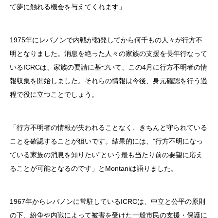
て夢に触れる機会を与えてくれます」
1975年にレバノンで内戦が勃発してから何千もの人々が行方不
明となりました。消息を絶った人々の家族の支援を長年行なって
いるICRCは、家族の要請に基づいて、この4月に行方不明者の情
報収集を開始しました。それらの情報は今後、身元確認を行う過
程で役に立つことでしょう。
「行方不明者の情報が失われることなく、きちんと守られている
ことを確認することが狙いです。結果的には、”行方不明になっ
ている家族の消息を知りたい”という最も当たり前の要望に応え
ることが可能となるのです」とMontaniは語りました。
1967年からレバノンに常駐しているICRCは、中立と公平の原則
の下、紛争や内戦によって被害を受けた一般市民の支援・保護に