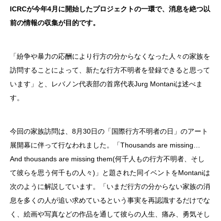
ICRCが今年4月に開始したプロジェクトの一環で、消息を絶つ以
前の情報の収集が目的です。
「紛争や暴力の応酬により行方の分からなくなった人々の家族を
訪問することによって、新たな行方不明者を登録できると思って
います」と、レバノン代表部の首席代表Jurg Montaniは述べま
す。
今回の家族訪問は、8月30日の「国際行方不明者の日」のアート
展開幕に伴って行なわれました。「Thousands are missing…
And thousands are missing them(何千人もの行方不明者、そし
て彼らを思う何千もの人々)」と題された同イベントをMontaniは
次のように解説しています。「いまだ行方の分からない家族の消
息を多くの人が追い求めているという事実を再認識するだけでな
く、絵画や写真などの作品を通して彼らの人生、痛み、勇気そし