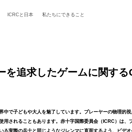
ICRCと日本
私たちにできること
と「国際人道法」とICRC
加する
場からの活動報告
駐日代表のご紹介
お知らせ・ニュース一覧
駐日代表部の使命
ICRCの財政
「赤十
ーを追求したゲームに関する
界中で子どもや大人を魅了しています。プレーヤーの物理的視
使用されることもあります。赤十字国際委員会（ICRC）は、
いる実際の兵士と同じようなジレンマに直面するよう、ビデオ