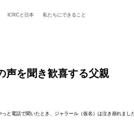
ICRCと日本
私たちにできること
と「国際人道法」とICRC
加する
場からの活動報告
駐日代表のご紹介
お知らせ・ニュース一覧
駐日代表部の使命
ICRCの財政
「赤十
の声を聞き歓喜する父親
やっと電話で聞いたとき、ジャラール（仮名）は泣き崩れまし