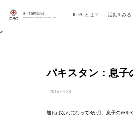
ICRCとは？
活動をみる
<
ICRCの沿革
ICRCの活動：４つの柱
ICRC駐日代表部について
ICRCで働く
戦時の決まりご
イベントに参
現
パキスタン：息子
2015.04.28
離ればなれになって8か月。息子の声を