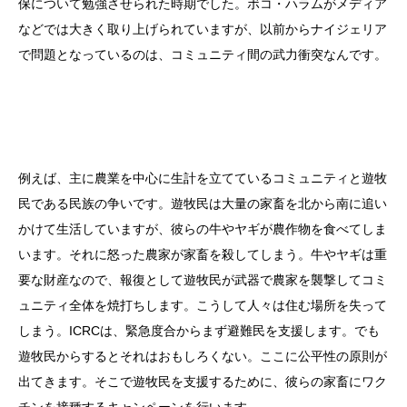
保について勉強させられた時期でした。ボコ・ハラムがメディア
などでは大きく取り上げられていますが、以前からナイジェリア
で問題となっているのは、コミュニティ間の武力衝突なんです。
例えば、主に農業を中心に生計を立てているコミュニティと遊牧
民である民族の争いです。遊牧民は大量の家畜を北から南に追い
かけて生活していますが、彼らの牛やヤギが農作物を食べてしま
います。それに怒った農家が家畜を殺してしまう。牛やヤギは重
要な財産なので、報復として遊牧民が武器で農家を襲撃してコミ
ュニティ全体を焼打ちします。こうして人々は住む場所を失って
しまう。ICRCは、緊急度合からまず避難民を支援します。でも
遊牧民からするとそれはおもしろくない。ここに公平性の原則が
出てきます。そこで遊牧民を支援するために、彼らの家畜にワク