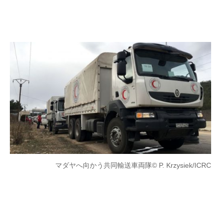
マダヤへ向かう共同輸送車両隊
© P. Krzysiek/ICRC