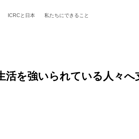
ICRCと日本
私たちにできること
と「国際人道法」とICRC
加する
場からの活動報告
駐日代表のご紹介
お知らせ・ニュース一覧
駐日代表部の使命
ICRCの財政
「赤十
生活を強いられている人々へ