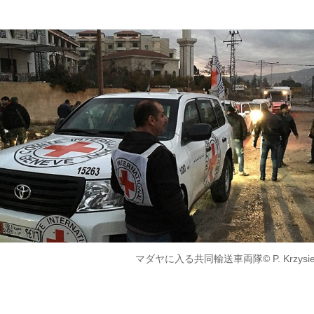
マダヤに入る共同輸送車両隊© P. Krzysiek