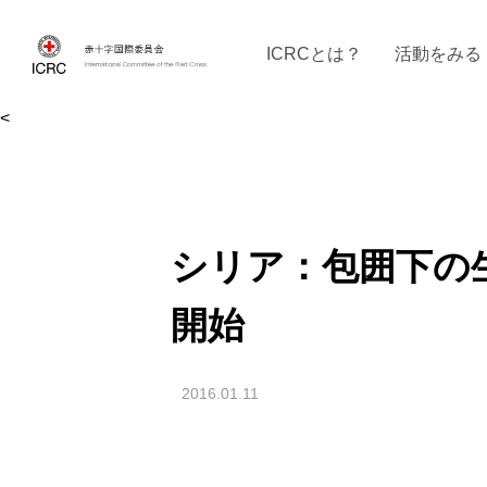
ICRCとは？
活動をみる
<
ICRCの沿革
ICRCの活動：４つの柱
ICRC駐日代表部について
ICRCで働く
戦時の決まりご
イベントに参
現
シリア：包囲下の
開始
2016.01.11