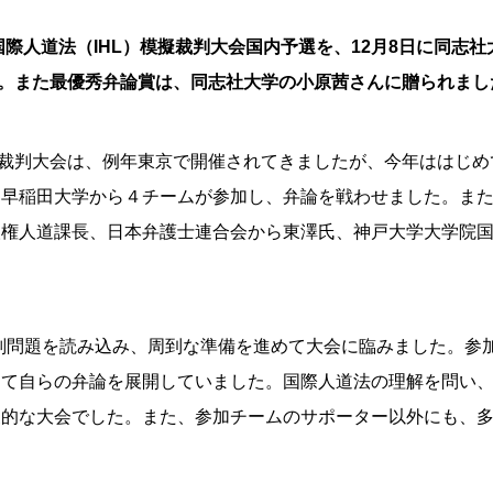
国際人道法（IHL）模擬裁判大会国内予選を、12月8日に同志
。また最優秀弁論賞は、同志社大学の小原茜さんに贈られまし
裁判大会は、例年東京で開催されてきましたが、今年ははじめ
、早稲田大学から４チームが参加し、弁論を戦わせました。また
人権人道課長、日本弁護士連合会から東澤氏、神戸大学大学院
判問題を読み込み、周到な準備を進めて大会に臨みました。参
えて自らの弁論を展開していました。国際人道法の理解を問い
象的な大会でした。また、参加チームのサポーター以外にも、