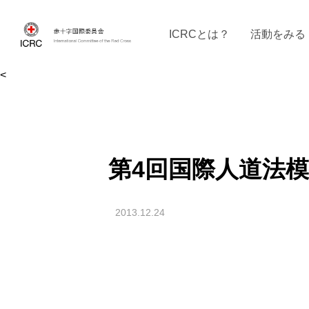
ICRCとは？
活動をみる
<
ICRCの沿革
ICRCの活動：４つの柱
ICRC駐日代表部について
ICRCで働く
戦時の決まりご
イベントに参
現
第4回国際人道法模擬
2013.12.24