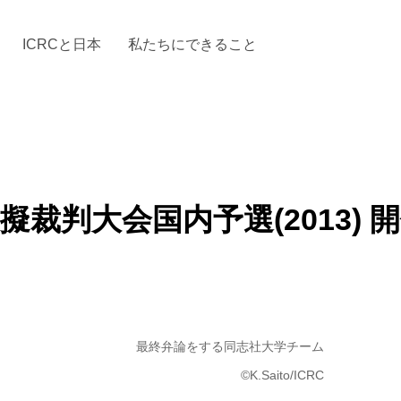
ICRCと日本
私たちにできること
と「国際人道法」とICRC
加する
場からの活動報告
駐日代表のご紹介
お知らせ・ニュース一覧
駐日代表部の使命
ICRCの財政
「赤十
裁判大会国内予選(2013) 
最終弁論をする同志社大学チーム
©K.Saito/ICRC