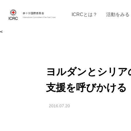
ICRCとは？
活動をみる
<
ICRCの沿革
ICRCの活動：４つの柱
ICRC駐日代表部について
ICRCで働く
戦時の決まりご
イベントに参
現
ヨルダンとシリア
支援を呼びかける
2016.07.20