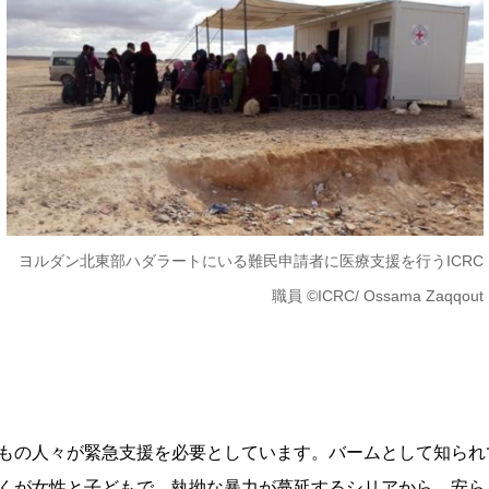
ヨルダン北東部ハダラートにいる難民申請者に医療支援を行うICRC
職員 ©ICRC/ Ossama Zaqqout
もの人々が緊急支援を必要としています。バームとして知られ
くが女性と子どもで、執拗な暴力が蔓延するシリアから、安ら