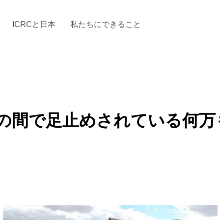
ICRCと日本
私たちにできること
と「国際人道法」とICRC
加する
場からの活動報告
駐日代表のご紹介
お知らせ・ニュース一覧
駐日代表部の使命
ICRCの財政
「赤十
の間で足止めされている何万