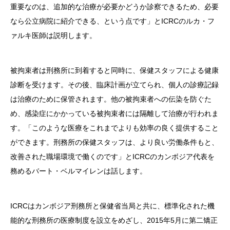
重要なのは、追加的な治療が必要かどうか診察できるため、必要
なら公立病院に紹介できる、という点です」とICRCのルカ・フ
ァルキ医師は説明します。
被拘束者は刑務所に到着すると同時に、保健スタッフによる健康
診断を受けます。その後、臨床計画が立てられ、個人の診療記録
は治療のために保管されます。他の被拘束者への伝染を防ぐた
め、感染症にかかっている被拘束者には隔離して治療が行われま
す。「このような医療をこれまでよりも効率の良く提供すること
ができます。刑務所の保健スタッフは、より良い労働条件もと、
改善された職場環境で働くのです」とICRCのカンボジア代表を
務めるバート・ベルマイレンは話します。
ICRCはカンボジア刑務所と保健省当局と共に、標準化された機
能的な刑務所の医療制度を設立をめざし、2015年5月に第二矯正