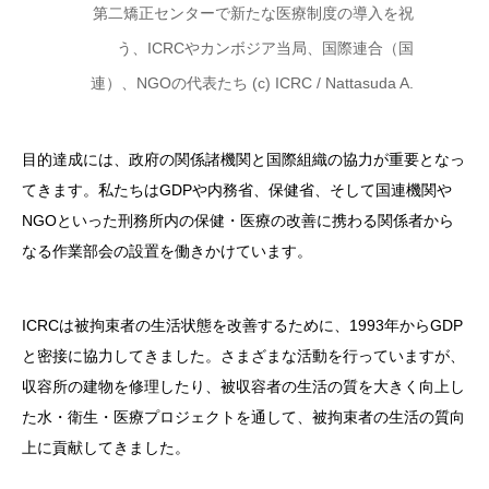
第二矯正センターで新たな医療制度の導入を祝
う、ICRCやカンボジア当局、国際連合（国
連）、NGOの代表たち (c) ICRC / Nattasuda A.
目的達成には、政府の関係諸機関と国際組織の協力が重要となっ
てきます。私たちはGDPや内務省、保健省、そして国連機関や
NGOといった刑務所内の保健・医療の改善に携わる関係者から
なる作業部会の設置を働きかけています。
ICRCは被拘束者の生活状態を改善するために、1993年からGDP
と密接に協力してきました。さまざまな活動を行っていますが、
収容所の建物を修理したり、被収容者の生活の質を大きく向上し
た水・衛生・医療プロジェクトを通して、被拘束者の生活の質向
上に貢献してきました。