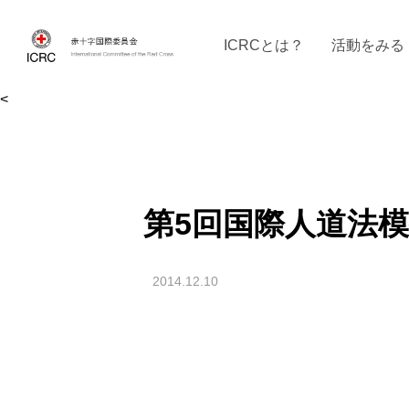
ICRCとは？
活動をみる
<
ICRCの沿革
ICRCの活動：４つの柱
ICRC駐日代表部について
ICRCで働く
戦時の決まりご
イベントに参
現
第5回国際人道法模
2014.12.10