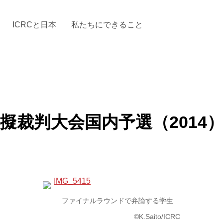
ICRCと日本
私たちにできること
と「国際人道法」とICRC
加する
場からの活動報告
駐日代表のご紹介
お知らせ・ニュース一覧
駐日代表部の使命
ICRCの財政
「赤十
擬裁判大会国内予選（2014
ファイナルラウンドで弁論する学生
©K.Saito/ICRC