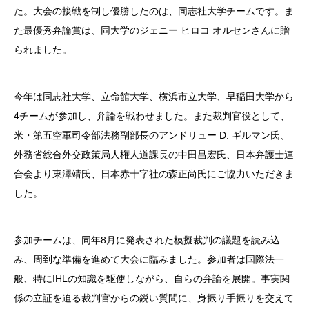
た。大会の接戦を制し優勝したのは、同志社大学チームです。ま
た最優秀弁論賞は、同大学のジェニー ヒロコ オルセンさんに贈
られました。
今年は同志社大学、立命館大学、横浜市立大学、早稲田大学から
4チームが参加し、弁論を戦わせました。また裁判官役として、
米・第五空軍司令部法務副部長のアンドリュー D. ギルマン氏、
外務省総合外交政策局人権人道課長の中田昌宏氏、日本弁護士連
合会より東澤靖氏、日本赤十字社の森正尚氏にご協力いただきま
した。
参加チームは、同年8月に発表された模擬裁判の議題を読み込
み、周到な準備を進めて大会に臨みました。参加者は国際法一
般、特にIHLの知識を駆使しながら、自らの弁論を展開。事実関
係の立証を迫る裁判官からの鋭い質問に、身振り手振りを交えて