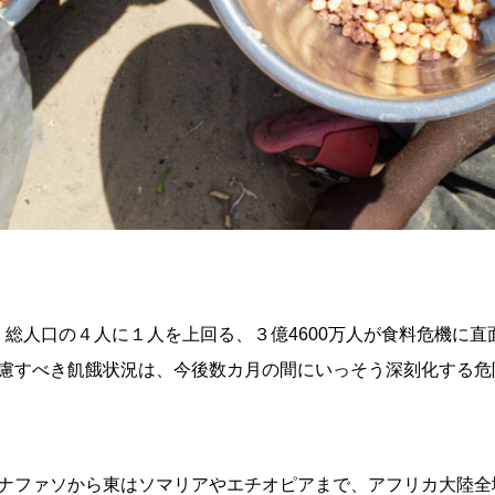
、総人口の４人に１人を上回る、３億4600万人が食料危機に
慮すべき飢餓状況は、今後数カ月の間にいっそう深刻化する危
ナファソから東はソマリアやエチオピアまで、アフリカ大陸全域