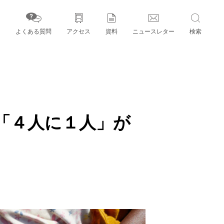
よくある質問
アクセス
資料
ニュースレター
検索
字」とパートナー機関
「４人に１人」が