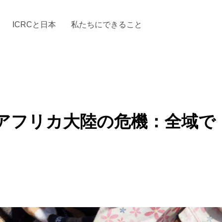
ICRCと日本
私たちにできること
と「国際人道法」とICRC
加する
場からの活動報告
駐日代表のご紹介
お知らせ・ニュース一覧
駐日代表部の使命
ICRCの財政
「赤十
アフリカ大陸の危機：全域で