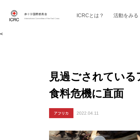
ICRCとは？
活動をみる
<
ICRCの沿革
ICRCの活動：４つの柱
ICRC駐日代表部について
ICRCで働く
戦時の決まりご
イベントに参
現
見過ごされている
食料危機に直面
アフリカ
2022.04.11