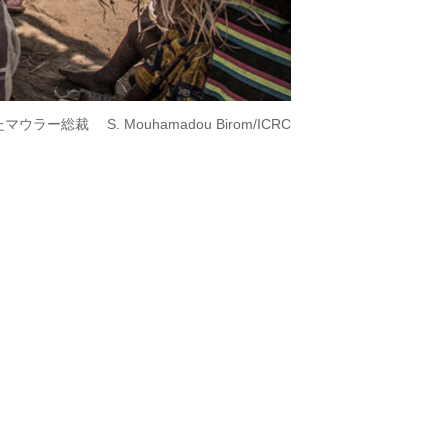
総裁 S. Mouhamadou Birom/ICRC