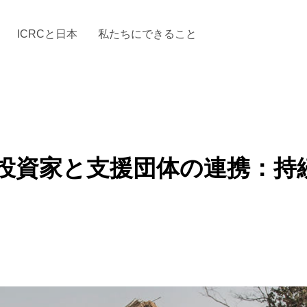
ICRCと日本
私たちにできること
と「国際人道法」とICRC
加する
場からの活動報告
駐日代表のご紹介
お知らせ・ニュース一覧
駐日代表部の使命
ICRCの財政
「赤十
投資家と支援団体の連携：持