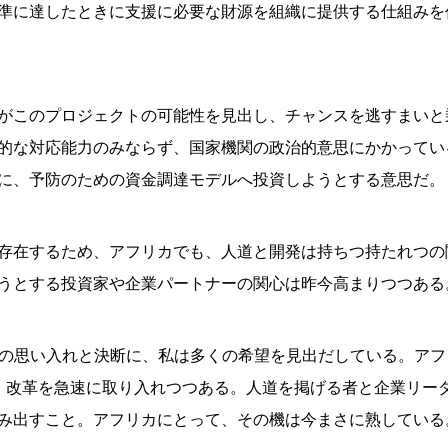
準に達したときに支援に必要な財源を組織に提供する仕組みを
がこのプロジェクトの可能性を見出し、チャンスを逃すまいと
的な対応能力のみならず、国家機関の政治的意思にかかってい
に、予防のための資金調達モデルへ投資しようとする意思だ。
存在するため、アフリカでも、人道と開発は持ちつ持たれつの
うとする投資家や企業パートナーの関心は昨今高まりつつある
カへの思い入れと決断に、私は多くの希望を見出だしている。ア
、改革を急速に取り入れつつある。人道を掲げる者と企業リー
み出すこと。アフリカにとって、その機は今まさに熟している