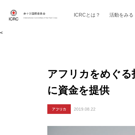
ICRCとは？
活動をみる
<
ICRCの沿革
ICRCの活動：４つの柱
ICRC駐日代表部について
ICRCで働く
戦時の決まりご
イベントに参
現
アフリカをめぐる
に資金を提供
アフリカ
2019.08.22