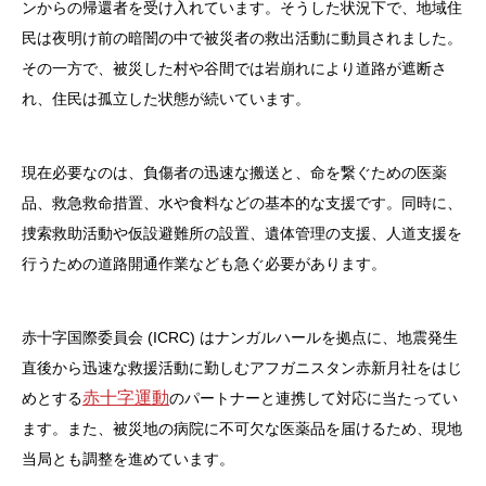
ンからの帰還者を受け入れています。そうした状況下で、地域住
民は夜明け前の暗闇の中で被災者の救出活動に動員されました。
その一方で、被災した村や谷間では岩崩れにより道路が遮断さ
れ、住民は孤立した状態が続いています。
現在必要なのは、負傷者の迅速な搬送と、命を繋ぐための医薬
品、救急救命措置、水や食料などの基本的な支援です。同時に、
捜索救助活動や仮設避難所の設置、遺体管理の支援、人道支援を
行うための道路開通作業なども急ぐ必要があります。
赤十字国際委員会 (ICRC) はナンガルハールを拠点に、地震発生
直後から迅速な救援活動に勤しむアフガニスタン赤新月社をはじ
赤十字運動
めとする
のパートナーと連携して対応に当たってい
ます。また、被災地の病院に不可欠な医薬品を届けるため、現地
当局とも調整を進めています。