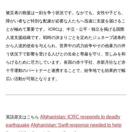
被災者の救援は一刻を争う状況です。なかでも、女性や子ども、
障がい者など特別な配慮が必要な人たちへ迅速に支援を届けるこ
とが極めて重要です。
ICRCは、中立・公平・独立を掲げる国際
人道支援組織です。戦時の決まりごとを定めたジュネーブ諸条約
から人道的使命を与えられ、世界中の武力紛争やその他暴力の伴
う状況下で影響を受ける人びとの生命と尊厳を守り、苦しみを和
らげるために尽力しています。各国の赤十字社、赤新月社など赤
十字運動のパートナーと連携することで、紛争地でも効果的で幅
広い活動が可能となります。
Afghanistan: ICRC responds to deadly
英語原文はこちら
earthquake
Afghanistan: Swift response needed to help