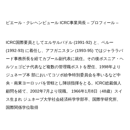
ピエール・クレヘンビュール ICRC事業局長 – プロフィール –
ICRC国際要員としてエルサルバドル (1991-92) と、ペルー
(1992-93) に着任し、アフガニスタン (1993-95) ではジャララバ
ード事務所長を経てカブール副代表に就任。その後ボスニア・ヘ
ルツェゴビナ代表など複数の管理職ポストを歴任、1998年より
ジュネーブ本 部においてコソボ紛争特別委員会を率いるなど中
央・南東ヨーロッパを管轄とし陣頭指揮をとる。ICRC総裁個人
顧問を経て、2002年7月より現職。
1966年1月8日（48歳）スイ
ス生まれ
ジュネーブ大学社会経済科学学部卒、国際学研究所、
国際関係学位取得