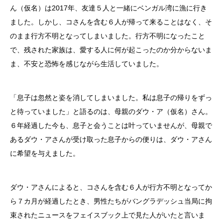
ん（仮名）は2017年、友達５人と一緒にベンガル湾に漁に行き
ました。しかし、コさんを含む６人が帰って来ることはなく、そ
のまま行方不明となってしまいました。行方不明になったこと
で、残された家族は、愛する人に何が起こったのか分からないま
ま、不安と恐怖を感じながら生活していました。
「息子は忽然と姿を消してしまいました。私は息子の帰りをずっ
と待っていました」と語るのは、母親のダウ・ア（仮名）さん。
６年経過した今も、息子と会うことは叶っていませんが、母親で
あるダウ・アさんが受け取った息子からの便りは、ダウ・アさん
に希望を与えました。
ダウ・アさんによると、コさんを含む６人が行方不明となってか
ら７カ月が経過したとき、男性たちがバングラデッシュ当局に拘
束されたニュースをフェイスブック上で見た人がいたと言いま