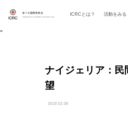
ICRCとは？
活動をみる
<
ICRCの沿革
ICRCの活動：４つの柱
ICRC駐日代表部について
ICRCで働く
戦時の決まりご
イベントに参
現
ナイジェリア：民
望
2018.02.06