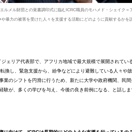
ー・エルメル財団との覚書調印式に臨むICRC職員のモハメド・シェイク
や暴力の被害を受けた人々を支援する活動にどのように貢献するかを説明 © Ima
ナイジェリア代表部で、アフリカ地域で最大規模で展開されてい
々に転換し、緊急支援から、紛争などにより避難している人々や
事業のシフトを円滑に行うため、新たに大学や政府機関、民間
経験が、多くの学びを与え、今後の良き前例になる、と話しま