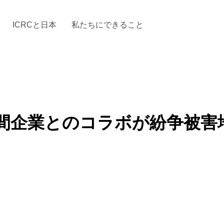
ICRCと日本
私たちにできること
と「国際人道法」とICRC
加する
場からの活動報告
駐日代表のご紹介
お知らせ・ニュース一覧
駐日代表部の使命
ICRCの財政
「赤十
間企業とのコラボが紛争被害