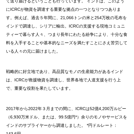
て送り届けるということも行っています。 インドは、このよう
にICRCが物資を調達する重要な拠点の一つとなりつつありま
す。例えば、過去５年間に、21,066トンの米と254万枚の毛布を
インドで調達し、シリアに輸出。ICRCの支援する現地コミュニ
ティーで暮らす人々、つまり長年にわたる紛争により、十分な食
料を入手することや基本的なニーズを満たすことにさえ苦労して
いる人々の元に届けました。
戦略的に好立地であり、高品質なモノの生産能力があるインド
は、ICRCが救援物資を調達し、世界各地で人道支援を行う上
で、重要な役割を果たしています。
2017年から2022年３月までの間に、ICRCは52億4,200万ルピー
（6,930万米ドル、または、99.5億円*）余りのモノやサービスを
インドのサプライヤーから調達しました。
*円ドルレート：
143.6円