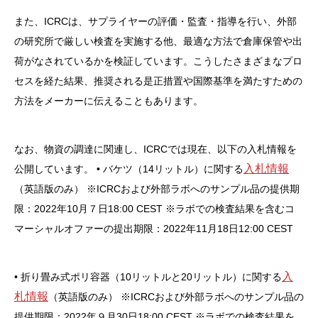
また、ICRCは、サプライヤーの評価・監査・指導を行い、外部
の研究所で厳しい検査を実施する他、最適な方法で倉庫保管や出
荷がなされているかを検証しています。こうしたさまざまなプロ
セスを経た結果、推奨される是正措置や国際基準を満たすための
方法をメーカーに伝えることもあります。
なお、物資の調達に関連し、ICRCでは現在、以下の入札情報を
入札情報
公開しています。
• バケツ（14リットル）に関する
（英語版のみ）
※ICRCおよび外部ラボへのサンプル品の提供期
限：2022年10月７日18:00 CEST
※ラボでの検査結果を含むコ
マーシャルオファーの提出期限：2022年11月18日12:00 CEST
入
• 折り畳み式ポリ容器（10リットルと20リットル）に関する
札情報
（英語版のみ）
※ICRCおよび外部ラボへのサンプル品の
提供期限：2022年９月30日18:00 CEST
※ラボでの検査結果を