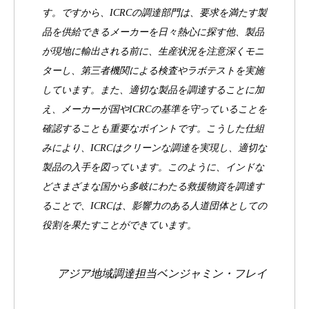
す。ですから、ICRCの調達部門は、要求を満たす製
品を供給できるメーカーを日々熱心に探す他、製品
が現地に輸出される前に、生産状況を注意深くモニ
ターし、第三者機関による検査やラボテストを実施
しています。また、適切な製品を調達することに加
え、メーカーが国やICRCの基準を守っていることを
確認することも重要なポイントです。こうした仕組
みにより、ICRCはクリーンな調達を実現し、適切な
製品の入手を図っています。このように、インドな
どさまざまな国から多岐にわたる救援物資を調達す
ることで、ICRCは、影響力のある人道団体としての
役割を果たすことができています。
アジア地域調達担当ベンジャミン・フレイ