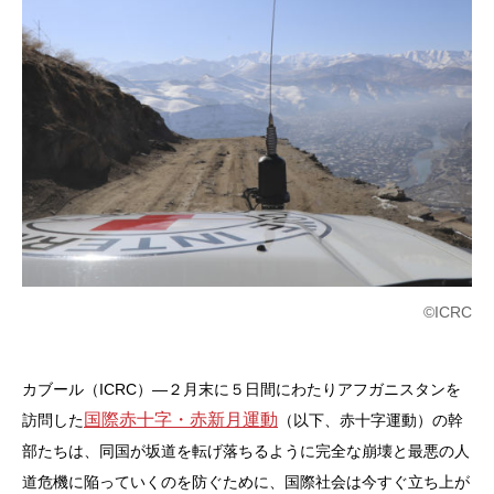
©ICRC
カブール（ICRC）―２月末に５日間にわたりアフガニスタンを
国際赤十字・赤新月運動
訪問した
（以下、赤十字運動）の幹
部たちは、同国が坂道を転げ落ちるように完全な崩壊と最悪の人
道危機に陥っていくのを防ぐために、国際社会は今すぐ立ち上が