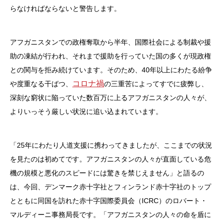
らなければならないと警告します。
アフガニスタンでの政権奪取から半年、国際社会による制裁や援
助の凍結が行われ、それまで援助を行っていた国の多くが現政権
との関与を拒み続けています。そのため、40年以上にわたる紛争
コロナ禍
や度重なる干ばつ、
の三重苦によってすでに疲弊し、
深刻な窮状に陥っていた数百万に上るアフガニスタンの人々が、
よりいっそう厳しい状況に追い込まれています。
「25年にわたり人道支援に携わってきましたが、ここまでの状況
を見たのは初めてです。アフガニスタンの人々が直面している危
機の規模と悪化のスピードには驚きを禁じえません」と語るの
は、今回、デンマーク赤十字社とフィンランド赤十字社のトップ
とともに同国を訪れた赤十字国際委員会（ICRC）のロバート・
マルディーニ事務局長です。「アフガニスタンの人々の命を盾に