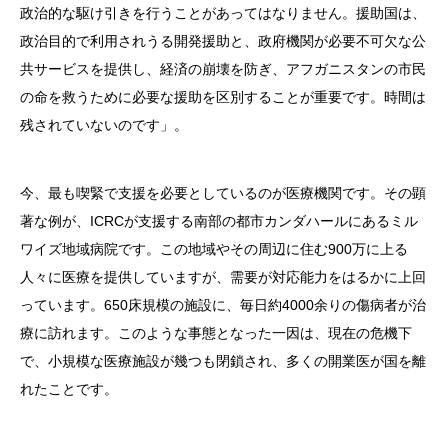
政治的な駆け引きを行うことがあってはなりません。援助国は、
政治目的で利用されうる開発援助と、政府機関が必要不可欠な公
共サービスを提供し、経済の崩壊を防ぎ、アフガニスタンの市民
の命を救うために必要な援助を区別することが重要です。時間は
残されていないのです」。
今、最も喫緊で支援を必要としているのが医療機関です。その顕
著な例が、ICRCが支援する南部の都市カンダハールにあるミル
ワイズ地域病院です。この地域やその周辺に住む900万に上る
人々に医療を提供していますが、需要が対応能力をはるかに上回
っています。650床規模の施設に、毎日約4000余りの傷病者が治
療に訪れます。このような事態となった一因は、現在の危機下
で、小規模な医療施設が幾つも閉鎖され、多くの開業医が国を離
れたことです。