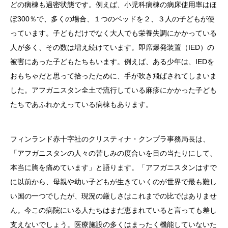
どの病棟も過密状態です。例えば、小児科病棟の病床使用率はほ
ぼ300％で、多くの場合、１つのベッドを２、３人の子どもが使
っています。子どもだけでなく大人でも栄養失調にかかっている
人が多く、その数は増え続けています。即席爆発装置（IED）の
被害にあった子どもたちもいます。例えば、ある少年は、IEDを
おもちゃだと思って拾ったために、手が吹き飛ばされてしまいま
した。アフガニスタン全土で流行している麻疹にかかった子ども
たちであふれかえっている病棟もあります。
フィンランド赤十字社のクリスティナ・クンプラ事務局長は、
「アフガニスタンの人々の苦しみの度合いを目の当たりにして、
本当に胸を痛めています」と語ります。「アフガニスタンはすで
に以前から、母親や幼い子どもが生きていくのが世界で最も難し
い国の一つでしたが、現況の厳しさはこれまでの比ではありませ
ん。今この病院にいる人たちはまだ恵まれていると言っても差し
支えないでしょう。医療施設の多くはまったく機能していないた