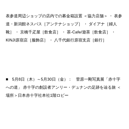
表参道周辺ショップの店内での募金箱設置
＜協力店舗＞
・ 表参
道・新潟館ネスパス［アンテナショップ］
・ ダイアナ［婦人
靴］
・ 京橋千疋屋［飲食店］
・ 茶-Cafe/遊茶［飲食店］
・
KINJI原宿店［服飾店］
・ 八千代銀行原宿支店［銀行］
■ 5月8日（木）～5月30日（金）： 菅原一剛写真展「赤十字
への道」
赤十字の創設者アンリー・デュナンの足跡を辿る旅
＜
場所＞日本赤十字社本社1階ロビー