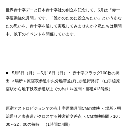
世界赤十字デーと日本赤十字社の創立を記念して、5月は「赤十
字運動強化月間」です。「誰かのために役立ちたい」というあな
たの思いを、赤十字を通して実現してみませんか？私たちは期間
中、以下のイベントを開催しています。
■ 5月5日（月）～5月18日（日）：
赤十字フラッグ100枚の掲
出
＜場所＞原宿表参道中央分離帯並びに歩道街路灯
（山手線原
宿駅から地下鉄表参道駅までの約１㎞区間：都道413号線）
原宿アストロビジョンでの赤十字運動月間CMの放映
＜場所＞明
治通りと表参道がクロスする神宮前交差点
＜CM放映時間＞10：
00～22：00の毎時 （1時間に4回）