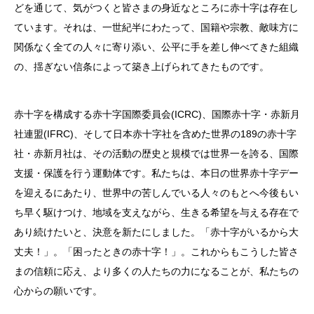
どを通じて、気がつくと皆さまの身近なところに赤十字は存在し
ています。それは、一世紀半にわたって、国籍や宗教、敵味方に
関係なく全ての人々に寄り添い、公平に手を差し伸べてきた組織
の、揺ぎない信条によって築き上げられてきたものです。
赤十字を構成する赤十字国際委員会(ICRC)、国際赤十字・赤新月
社連盟(IFRC)、そして日本赤十字社を含めた世界の189の赤十字
社・赤新月社は、その活動の歴史と規模では世界一を誇る、国際
支援・保護を行う運動体です。私たちは、本日の世界赤十字デー
を迎えるにあたり、世界中の苦しんでいる人々のもとへ今後もい
ち早く駆けつけ、地域を支えながら、生きる希望を与える存在で
あり続けたいと、決意を新たにしました。「赤十字がいるから大
丈夫！」。「困ったときの赤十字！」。これからもこうした皆さ
まの信頼に応え、より多くの人たちの力になることが、私たちの
心からの願いです。