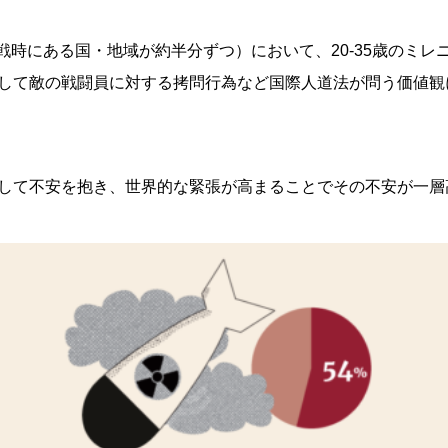
時、戦時にある国・地域が約半分ずつ）において、20-35歳のミレニ
して敵の戦闘員に対する拷問行為など国際人道法が問う価値観
して不安を抱き、世界的な緊張が高まることでその不安が一層