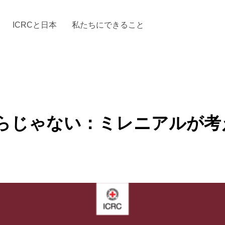
ICRCと日本
私たちにできること
と「国際人道法」とICRC
加する
場からの活動報告
駐日代表のご紹介
お知らせ・ニュース一覧
駐日代表部の使命
ICRCの財政
「赤十
らじゃない：ミレニアルが考