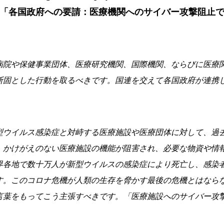
「各国政府への要請：医療機関へのサイバー攻撃阻止
病院や保健事業団体、医療研究機関、国際機関、ならびに医療
断固とした行動を取るべきです。国連を交えて各国政府が連携
型ウイルス感染症と対峙する医療施設や医療団体に対して、過
。かけがえのない医療施設の機能が阻害され、必要な物資や情
界各地で数十万人が新型ウイルスの感染症により死亡し、感染
す。このコロナ危機が人類の生存を脅かす最後の危機とはなら
言葉をもってこう主張すべきです。「医療施設へのサイバー攻