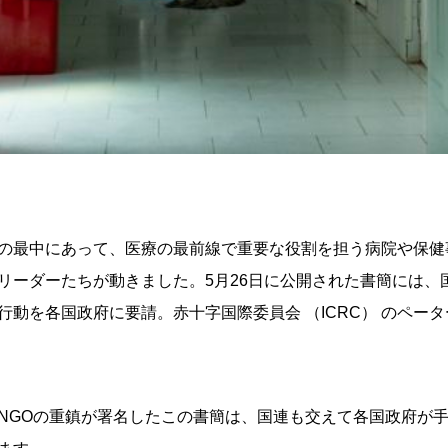
の最中にあって、医療の最前線で重要な役割を担う病院や保健
リーダーたちが動きました。5月26日に公開された書簡には、
動を各国政府に要請。赤十字国際委員会 （ICRC） のペー
NGOの重鎮が署名したこの書簡は、国連も交えて各国政府が