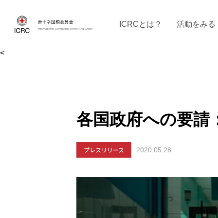
ICRCとは？
活動をみる
<
ICRCの沿革
ICRCの活動：４つの柱
ICRC駐日代表部について
ICRCで働く
戦時の決まりご
イベントに参
現
各国政府への要請
プレスリリース
2020.05.28