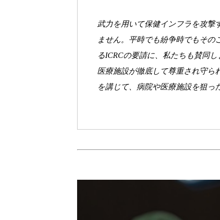
武力を用いて保健インフラを攻撃
ません。平時でも紛争時でもその
るICRCの要請に、私たちも賛同
医療施設が徹底して尊重され守ら
を講じて、病院や医療施設を狙っ