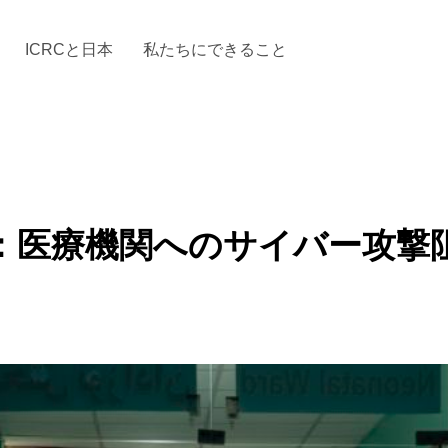
ICRCと日本
私たちにできること
と「国際人道法」とICRC
加する
場からの活動報告
駐日代表のご紹介
お知らせ・ニュース一覧
駐日代表部の使命
ICRCの財政
「赤十
：医療機関へのサイバー攻撃