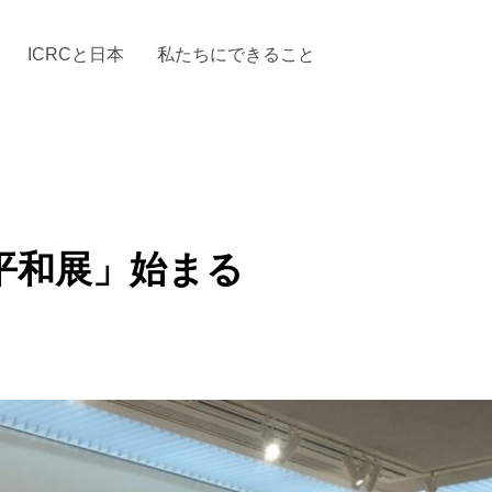
ICRCと日本
私たちにできること
と「国際人道法」とICRC
加する
場からの活動報告
駐日代表のご紹介
お知らせ・ニュース一覧
駐日代表部の使命
ICRCの財政
「赤十
平和展」始まる