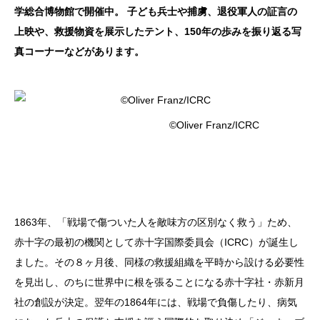
学総合博物館で開催中。
子ども兵士や捕虜、退役軍人の証言の
上映や、救援物資を展示したテント、150年の歩みを振り返る写
真コーナーなどがあります。
©Oliver Franz/ICRC
1863年、「戦場で傷ついた人を敵味方の区別なく救う」ため、
赤十字の最初の機関として赤十字国際委員会（ICRC）が誕生し
ました。その８ヶ月後、同様の救援組織を平時から設ける必要性
を見出し、のちに世界中に根を張ることになる赤十字社・赤新月
社の創設が決定。翌年の1864年には、戦場で負傷したり、病気