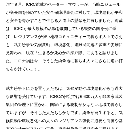
昨年９月、ICRC総裁のペーター・マウラーが、当時ニジェール
が議長国を務めていた安全保障理事会に対して、環境悪化が平和
と安全を脅かすことで生じる人道上の懸念を共有しました。総裁
は、ICRCが最大規模の活動を展開している複数の国を例に挙
げ、レジリアンスが強い地域コミュニティーで暮らす人々でさえ
も、武力紛争や気候変動、環境悪化、避難民問題の多重の災難に
見舞われ、現在「生きるか死ぬかの瀬戸際」にあると語りまし
た。コロナ禍は今、そうした紛争地に暮らす人々にさらに追い打
ちをかけています。
武力紛争下に身を置く人たちは、気候変動や環境悪化からも過大
な影響を受けています。ICRCの推定では6,600万人が非国家武装
集団の管理下に置かれ、国家による統制が及ばない地域で暮らし
ていますが、そうした人たちしかりです。紛争が発生すると、気
候変動や環境悪化への人々のレジリアンス強化に必要な制度や基
本的なサービスやインフラ、統治が急激に機能不全に陥ります。