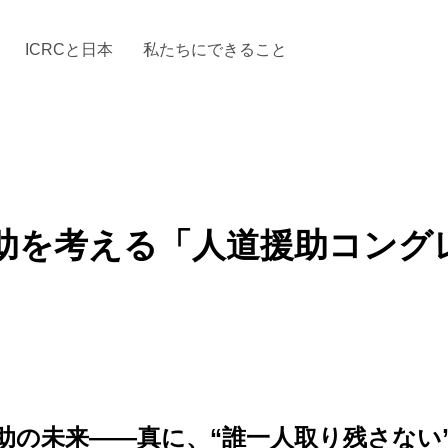
ICRCと日本
私たちにできること
と「国際人道法」とICRC
加する
場からの活動報告
駐日代表のご紹介
お知らせ・ニュース一覧
駐日代表部の使命
ICRCの財政
「赤十
を考える「人道援助コングレス
助の未来――真に、“誰一人取り残さない