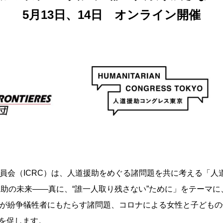
5月13日、14日 オンライン開催
員会（ICRC）は、人道援助をめぐる諸問題を共に考える「人道
援助の未来――真に、“誰一人取り残さない”ために」をテーマ
動が紛争犠牲者にもたらす諸問題、コロナによる女性と子ども
を促します。