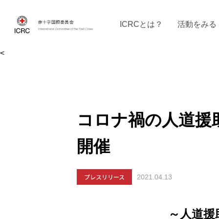
ICRCとは？
活動をみる
<
ICRCの沿革
ICRCの活動：４つの柱
ICRC駐日代表部について
ICRCで働く
戦時の決まりご
イベントに参
現
コロナ禍の人道援助
開催
プレスリリース
2021.04.13
～人道援