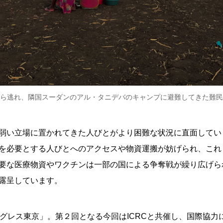
れ、隣国スーダンのアル・タニデバのキャンプに避難してきた難民＝2021年1
弱い立場に置かれてきた人びとがより困難な状況に直面してい
を必要とする人びとへのアクセスや物資運搬が妨げられ、これ
要な医療物資やワクチンは一部の国による争奪戦が繰り広げら
露呈しています。
ングレス東京」。第２回となる今回はICRCと共催し、国際協