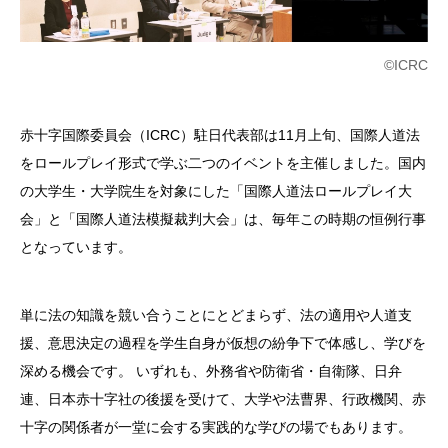
©ICRC
赤十字国際委員会（ICRC）駐日代表部は11月上旬、国際人道法
をロールプレイ形式で学ぶ二つのイベントを主催しました。国内
の大学生・大学院生を対象にした「国際人道法ロールプレイ大
会」と「国際人道法模擬裁判大会」は、毎年この時期の恒例行事
となっています。
単に法の知識を競い合うことにとどまらず、法の適用や人道支
援、意思決定の過程を学生自身が仮想の紛争下で体感し、学びを
深める機会です。
いずれも、外務省や防衛省・自衛隊、日弁
連、日本赤十字社の後援を受けて、大学や法曹界、行政機関、赤
十字の関係者が一堂に会する実践的な学びの場でもあります。