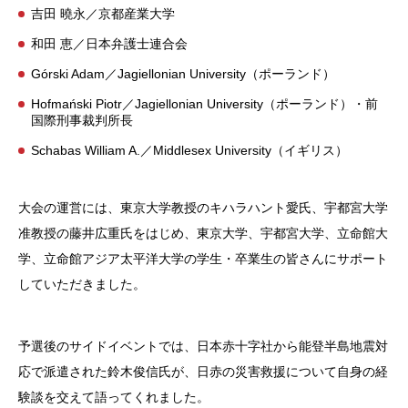
吉田 曉永／京都産業大学
和田 恵／日本弁護士連合会
Górski Adam／Jagiellonian University（ポーランド）
Hofmański Piotr／Jagiellonian University（ポーランド）・前
国際刑事裁判所長
Schabas William A.／Middlesex University（イギリス）
大会の運営には、東京大学教授のキハラハント愛氏、宇都宮大学
准教授の藤井広重氏をはじめ、東京大学、宇都宮大学、立命館大
学、立命館アジア太平洋大学の学生・卒業生の皆さんにサポート
していただきました。
予選後のサイドイベントでは、日本赤十字社から能登半島地震対
応で派遣された鈴木俊信氏が、日赤の災害救援について自身の経
験談を交えて語ってくれました。