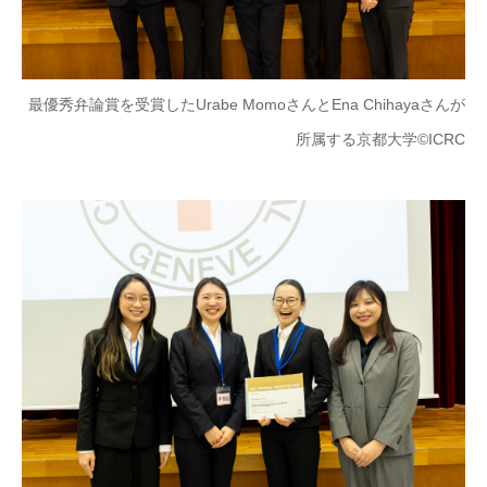
最優秀弁論賞を受賞したUrabe MomoさんとEna Chihayaさんが
所属する京都大学©ICRC