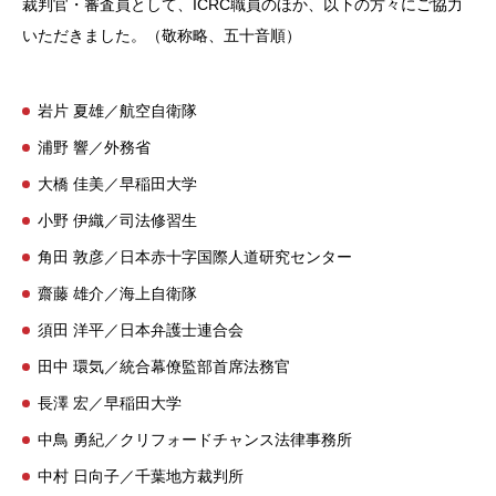
裁判官・審査員として、ICRC職員のほか、以下の方々にご協力
いただきました。（敬称略、五十音順）
岩片 夏雄／航空自衛隊
浦野 響／外務省
大橋 佳美／早稲田大学
小野 伊織／司法修習生
角田 敦彦／日本赤十字国際人道研究センター
齋藤 雄介／海上自衛隊
須田 洋平／日本弁護士連合会
田中 環気／統合幕僚監部首席法務官
長澤 宏／早稲田大学
中鳥 勇紀／クリフォードチャンス法律事務所
中村 日向子／千葉地方裁判所