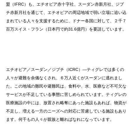
盟（IFRC）も、エチオピア赤十字社、スーダン赤新月社、ジブ
チ赤新月社を通じて、エチオピアの周辺地域で弱い立場に追い込
まれている人々を支援するために、ドナー各国に対して、２千７
百万スイス・フラン（日本円で約31.6億円）を要請しています。
エチオピア／スーダン／ジブチ（ICRC）―ティグレでは多くの
人々が避難を余儀なくされ、６万人近くがスーダンに逃れまし
た。この地域の難民や避難民は、食料や、水、医療など不可欠な
サービスが不足している事態に苦しめられています。ティグレの
医療施設の中には、放置され略奪にあった施設もあれば、物資が
不足し、増える一方のニーズへの対応に苦慮している施設もあり
ます。何千もの人々が親族と離ればなれになっています。