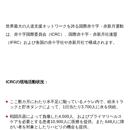
世界最大の人道支援ネットワークを誇る国際赤十字・赤新月運動
は、赤十字国際委員会（ICRC）、国際赤十字・赤新月社連盟
（IFRC）および各国の赤十字社や赤新月社で構成されます。
ICRCの現地活動状況：
ここ数カ月にわたり水不足に陥っているメケレ内で、給水トラ
ックと貯水タンクによって、1日当たり3,700人に水を供給。
戦闘兵器によって負傷した4,500人、およびプライマリヘルス
ケアを必要とする患者10,900人に医療を提供。また 648人に障
がい者を対象としたリハビリの機会も提供。