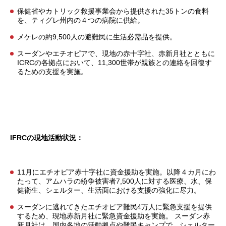
保健省やカトリック救援事業会から提供された35トンの食料
を、ティグレ州内の４つの病院に供給。
メケレの約9,500人の避難民に生活必需品を提供。
スーダンやエチオピアで、現地の赤十字社、赤新月社とともに
ICRCの各拠点において、11,300世帯が親族との連絡を回復す
るための支援を実施。
IFRCの現地活動状況：
11月にエチオピア赤十字社に資金援助を実施。以降４カ月にわ
たって、アムハラの紛争被害者7,500人に対する医療、水、保
健衛生、シェルター、生活面における支援の強化に尽力。
スーダンに逃れてきたエチオピア難民4万人に緊急支援を提供
するため、現地赤新月社に緊急資金援助を実施。 スーダン赤
新月社は、国内各地の活動拠点や難民キャンプで、シェルター