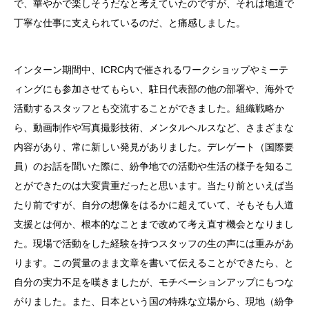
で、華やかで楽しそうだなと考えていたのですが、それは地道で
丁寧な仕事に支えられているのだ、と痛感しました。
インターン期間中、ICRC内で催されるワークショップやミーテ
ィングにも参加させてもらい、駐日代表部の他の部署や、海外で
活動するスタッフとも交流することができました。組織戦略か
ら、動画制作や写真撮影技術、メンタルヘルスなど、さまざまな
内容があり、常に新しい発見がありました。デレゲート（国際要
員）のお話を聞いた際に、紛争地での活動や生活の様子を知るこ
とができたのは大変貴重だったと思います。当たり前といえば当
たり前ですが、自分の想像をはるかに超えていて、そもそも人道
支援とは何か、根本的なことまで改めて考え直す機会となりまし
た。現場で活動をした経験を持つスタッフの生の声には重みがあ
ります。この質量のまま文章を書いて伝えることができたら、と
自分の実力不足を嘆きましたが、モチベーションアップにもつな
がりました。また、日本という国の特殊な立場から、現地（紛争