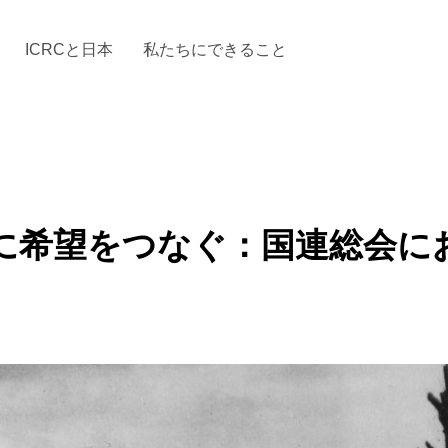
ICRCと日本
私たちにできること
と「国際人道法」とICRC
加する
場からの活動報告
駐日代表のご紹介
お知らせ・ニュース一覧
駐日代表部の使命
ICRCの財政
「赤十
に希望をつなぐ：国連総会にお