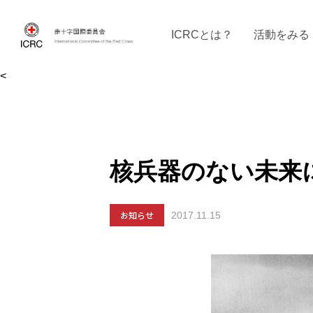
ICRCとは？
活動をみる
<
ICRCの沿革
ICRCの活動：４つの柱
ICRC駐日代表部について
ICRCで働く
戦時の決まりご
イベントに参
現
核兵器のない未来
お知らせ
2017.11.15