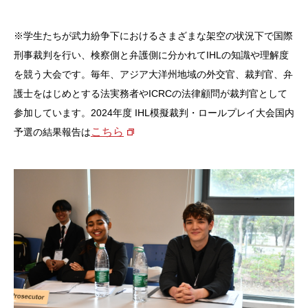
※学生たちが武力紛争下におけるさまざまな架空の状況下で国際
刑事裁判を行い、検察側と弁護側に分かれてIHLの知識や理解度
を競う大会です。毎年、アジア大洋州地域の外交官、裁判官、弁
護士をはじめとする法実務者やICRCの法律顧問が裁判官として
参加しています。2024年度 IHL模擬裁判・ロールプレイ大会国内
こちら
予選の結果報告は