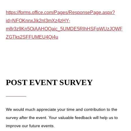
https://forms.office.com/Pages/ResponsePage.aspx?
id=NFOKnnxJik2nl3mXz4zHY-
m8r3z9Kn5OiAAHOQaic_5UMDE5RlhHSFpWUzJQWF
ZGTks2SFFUMEU4Qi4u
POST EVENT SURVEY
We would much appreciate your time and contribution to the
survey after the event. Your valuable feedback will help us to
improve our future events.