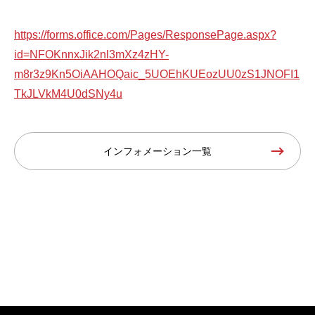
https://forms.office.com/Pages/ResponsePage.aspx?
id=NFOKnnxJik2nl3mXz4zHY-
m8r3z9Kn5OiAAHOQaic_5UOEhKUEozUU0zS1JNOFI1
TkJLVkM4U0dSNy4u
インフォメーション一覧