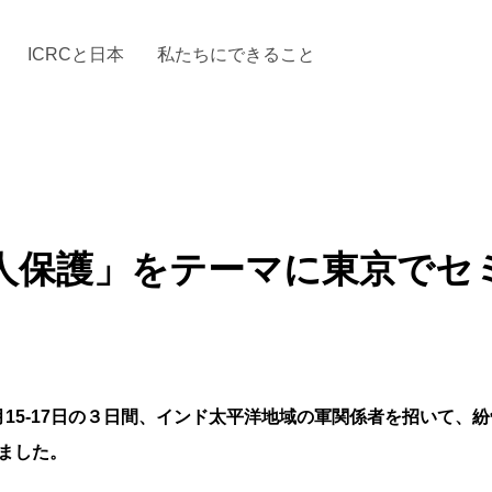
ICRCと日本
私たちにできること
と「国際人道法」とICRC
加する
場からの活動報告
駐日代表のご紹介
お知らせ・ニュース一覧
駐日代表部の使命
ICRCの財政
「赤十
人保護」をテーマに東京でセ
年10月15‐17日の３日間、インド太平洋地域の軍関係者を招い
ました。