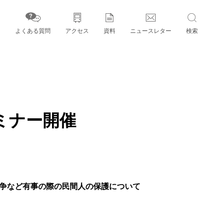
よくある質問
アクセス
資料
ニュースレター
検索
字」とパートナー機関
ミナー開催
て、紛争など有事の際の民間人の保護について