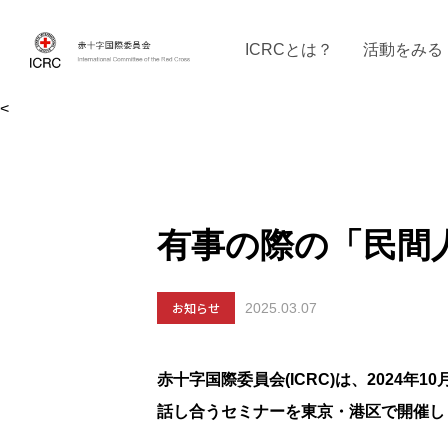
ICRCとは？
活動をみる
<
ICRCの沿革
ICRCの活動：４つの柱
ICRC駐日代表部について
ICRCで働く
戦時の決まりご
イベントに参
現
有事の際の「民間
お知らせ
2025.03.07
赤十字国際委員会(ICRC)は、2024
話し合うセミナーを東京・港区で開催し