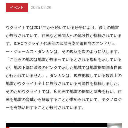
イベント
2025.02.26
ウクライナでは2014年から続いている紛争により、多くの地雷
が埋設されていて、住民など民間人への危険性が指摘されていま
す。ICRCウクライナ代表部の武器汚染問題担当のアンドリュ
ー・ジェームス・ダンカンは、その現状を次のように話します。
「こちらの地図は地雷が埋まっているとされる場所を示している
が、地図下部に濃淡のピンクで示した地域では地雷探知調査自体
が行われていません」。ダンカンは、現在把握している数以上の
地雷がウクライナ全土に埋設されている可能性を指摘しました。
そのためウクライナでは、広範囲で地雷の探知と除去を行い、住
民を地雷の脅威から解放することが求められていて、テクノロジ
ーを有効活用することが検討されています。