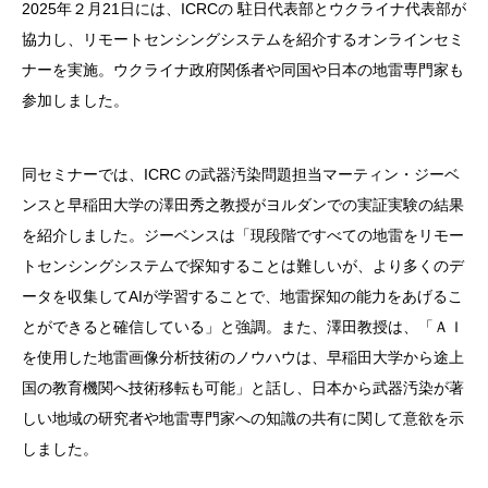
2025年２月21日には、ICRCの 駐日代表部とウクライナ代表部が
協力し、リモートセンシングシステムを紹介するオンラインセミ
ナーを実施。ウクライナ政府関係者や同国や日本の地雷専門家も
参加しました。
同セミナーでは、ICRC の武器汚染問題担当マーティン・ジーベ
ンスと早稲田大学の澤田秀之教授がヨルダンでの実証実験の結果
を紹介しました。ジーベンスは「現段階ですべての地雷をリモー
トセンシングシステムで探知することは難しいが、より多くのデ
ータを収集してAIが学習することで、地雷探知の能力をあげるこ
とができると確信している」と強調。また、澤田教授は、「ＡＩ
を使用した地雷画像分析技術のノウハウは、早稲田大学から途上
国の教育機関へ技術移転も可能」と話し、日本から武器汚染が著
しい地域の研究者や地雷専門家への知識の共有に関して意欲を示
しました。