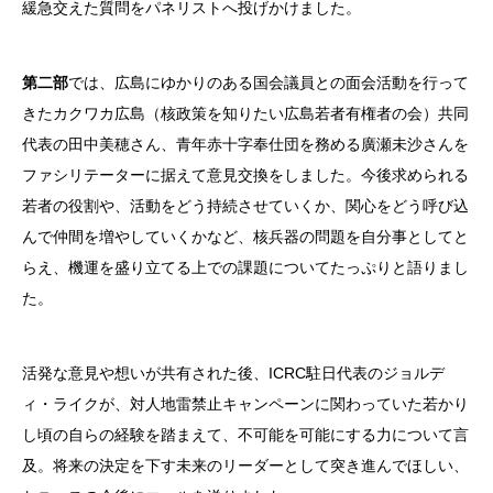
緩急交えた質問をパネリストへ投げかけました。
第二部
では、広島にゆかりのある国会議員との面会活動を行って
きたカクワカ広島（核政策を知りたい広島若者有権者の会）共同
代表の田中美穂さん、青年赤十字奉仕団を務める廣瀬未沙さんを
ファシリテーターに据えて意見交換をしました。今後求められる
若者の役割や、活動をどう持続させていくか、関心をどう呼び込
んで仲間を増やしていくかなど、核兵器の問題を自分事としてと
らえ、機運を盛り立てる上での課題についてたっぷりと語りまし
た。
活発な意見や想いが共有された後、ICRC駐日代表のジョルデ
ィ・ライクが、対人地雷禁止キャンペーンに関わっていた若かり
し頃の自らの経験を踏まえて、不可能を可能にする力について言
及。将来の決定を下す未来のリーダーとして突き進んでほしい、