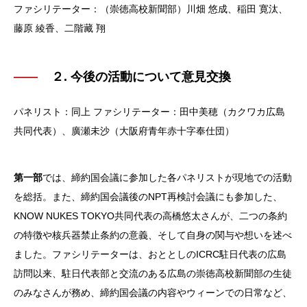
ファシリテーター：（崇徳高校新聞部）川畑 悠成、稲田 寛汰、
藤原 綾香、二階藏 翔
２. 今後の活動について意見交換
パネリスト：同上
ファシリテーター：田中美穂（カクワカ広島
共同代表）、廣瀬未沙（大阪府青年赤十字奉仕団）
第一部
では、締約国会議に参加した各パネリストが現地での活動
を総括。また、締約国会議後のNPT再検討会議にも参加した、
KNOW NUKES TOKYO共同代表の高橋悠太さんが、二つの条約
の特徴や核兵器禁止条約の意義、そして自身の関与や想いを述べ
ました。ファシリテーターは、おととしのICRC駐日代表の広島
訪問以来、駐日代表部と交流のある広島の崇徳高校新聞部の生徒
のみなさんが務め、締約国会議の内容やウィーンでの日常など、