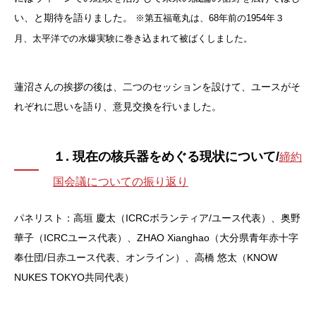
い、と期待を語りました。
※第五福竜丸は、68年前の1954年３
月、太平洋での水爆実験に巻き込まれて被ばくしました。
蓮沼さんの挨拶の後は、二つのセッションを設けて、ユースがそ
れぞれに思いを語り、意見交換を行いました。
１. 現在の核兵器をめぐる現状について/
締約
国会議についての振り返り
パネリスト：高垣 慶太（ICRCボランティア/ユース代表）、奥野
華子（ICRCユース代表）、ZHAO Xianghao（大分県青年赤十字
奉仕団/日赤ユース代表、オンライン）、高橋 悠太（KNOW
NUKES TOKYO共同代表）