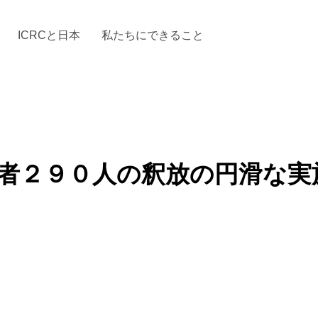
ICRCと日本
私たちにできること
と「国際人道法」とICRC
加する
場からの活動報告
駐日代表のご紹介
お知らせ・ニュース一覧
駐日代表部の使命
ICRCの財政
「赤十
束者２９０人の釈放の円滑な実