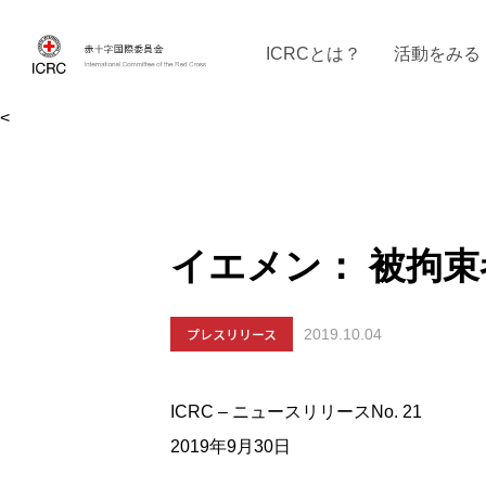
ICRCとは？
活動をみる
<
ICRCの沿革
ICRCの活動：４つの柱
ICRC駐日代表部について
ICRCで働く
戦時の決まりご
イベントに参
現
イエメン： 被拘
プレスリリース
2019.10.04
ICRC – ニュースリリースNo. 21
2019年9月30日