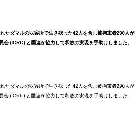
に空爆されたダマルの収容所で生き残った42人を含む被拘束者290
会 (ICRC) と国連が協力して釈放の実現を手助けしました。
に空爆されたダマルの収容所で生き残った42人を含む被拘束者290
会 (ICRC) と国連が協力して釈放の実現を手助けしました。