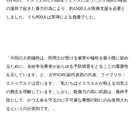
3月30日、イスラエルとの国境フェンスに沿ったガザ地区の複数
の場所で起きた暴力行為により、約1500人が医療支援を必要と
しました。うち800人は実弾による負傷でした。
「今回の人的犠牲は、民間人が受ける被害や犠牲を最小限に留め
るために、全紛争当事者があらゆる予防措置をとることの重要性
を示しています」と、ガザICRC副代表部の代表、ファブリス・
エドゥアルドは言います。「私たちはイスラエルが抱える治安上
の懸念を理解しています。しかし、殺傷力の高い武器は、最終手
段として、かつ人命を守るのに不可避な事態の時にのみ使用され
るというのが原則です。」