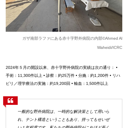
ガザ南部ラファにある赤十字野外病院の内部
©Ahmed Al
Waheidi/ICRC
2024年５月の開設以来、赤十字野外病院の実績は次の通り：
•
手術：11,300件以上
• 診察：約25万件
• 分娩：約1,200件
• リハ
ビリ／理学療法の実施：約19,200回
• 輸血：1,500件以上
一般的な野外病院は、一時的な解決策として用いら
れ、テント構造ということもあり、持ってもせいぜ
い１年程度です。私たちの野外病院がこれほど長く