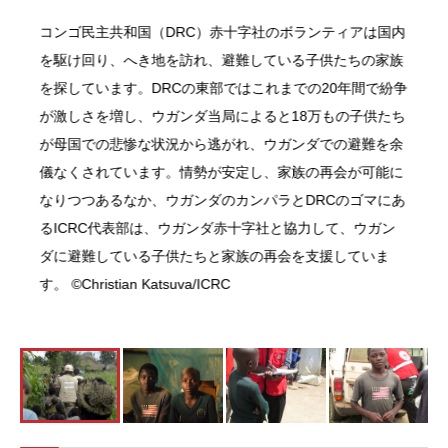
コンゴ民主共和国（DRC）赤十字社のボランティアは国内
を駆け回り、へき地を訪れ、避難している子供たちの家族
を探しています。DRCの東部ではこれまでの20年間で紛争
が激しさを増し、ウガンダ当局によると18万もの子供たち
が母国での悲惨な状況から逃がれ、ウガンダでの避難を余
儀なくされています。情勢が安定し、家族の再会が可能に
なりつつあるなか、ウガンダのカンパラとDRCのゴマにあ
るICRC代表部は、ウガンダ赤十字社と協力して、ウガン
ダに避難している子供たちと家族の再会を支援していま
す。 ©Christian Katsuva/ICRC