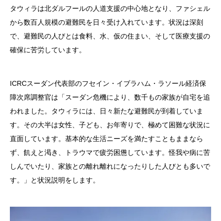
タウィラは北ダルフールの人道支援の中心地となり、ファシェル
から数百人規模の避難民を日々受け入れています。状況は深刻
で、避難民の人びとは食料、水、仮の住まい、そして医療支援の
確保に苦労しています。
ICRCスーダン代表部のフセイン・イブラハム・ラソール経済保
障次席調整官は「スーダン危機により、数千もの家族が自宅を追
われました。タウィラには、日々新たな避難民が到着していま
す。その大半は女性、子ども、お年寄りで、極めて困難な状況に
直面しています。基本的な生活ニーズを満たすこともままなら
ず、飢えと渇き、トラウマで疲労困憊しています。怪我や病に苦
しんでいたり、家族との離れ離れになったりした人びとも多いで
す。」と状況説明をします。