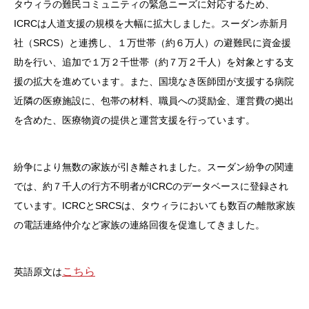
タウィラの難民コミュニティの緊急ニーズに対応するため、
ICRCは人道支援の規模を大幅に拡大しました。スーダン赤新月
社（SRCS）と連携し、１万世帯（約６万人）の避難民に資金援
助を行い、追加で１万２千世帯（約７万２千人）を対象とする支
援の拡大を進めています。また、国境なき医師団が支援する病院
近隣の医療施設に、包帯の材料、職員への奨励金、運営費の拠出
を含めた、医療物資の提供と運営支援を行っています。
紛争により無数の家族が引き離されました。スーダン紛争の関連
では、約７千人の行方不明者がICRCのデータベースに登録され
ています。ICRCとSRCSは、タウィラにおいても数百の離散家族
の電話連絡仲介など家族の連絡回復を促進してきました。
こちら
英語原文は