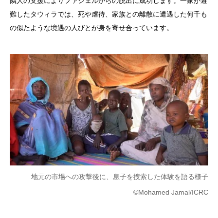
隣人の支援によりファシェルからの脱出に成功します。一家が避
難したタウィラでは、死や虐待、家族との離散に遭遇した何千も
の似たような境遇の人びとが身を寄せ合っています。
地元の市場への攻撃後に、息子を捜索した体験を語る様子
©Mohamed Jamal/ICRC